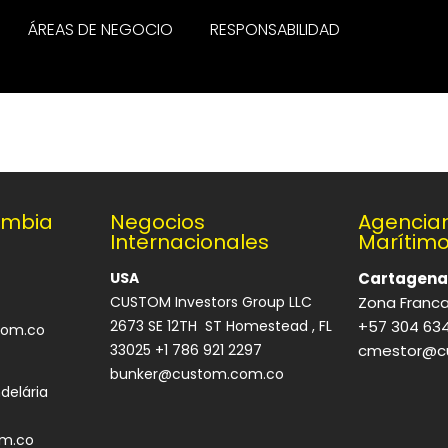
ÁREAS DE NEGOCIO
RESPONSABILIDAD
ombia
Negocios
Agencia
Internacionales
Marítim
USA
Cartagena
CUSTOM Investors Group LLC
Zona Franca
2673 SE 12TH ST Homestead , FL
+57 304 63
com.co
33025 +1 786 921 2297
cmestor@c
bunker@custom.com.co
delária
m.co